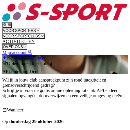
VOOR SPORTERS
VOOR SPORTCLUBS
ACTIVITEITEN
OVER ONS
Mijn account
Naar alle activiteiten
Opleiding en bijscholing
API-opleiding Deel 2
Wil jij in jouw club aanspreekpunt zijn rond integriteit en
grensoverschrijdend gedrag?
Schrijf je in voor de gratis online opleiding tot club-API en leer
signalen opvangen, doorverwijzen en een veilige omgeving creëren.
Wanneer
Op
donderdag 29 oktober 2026