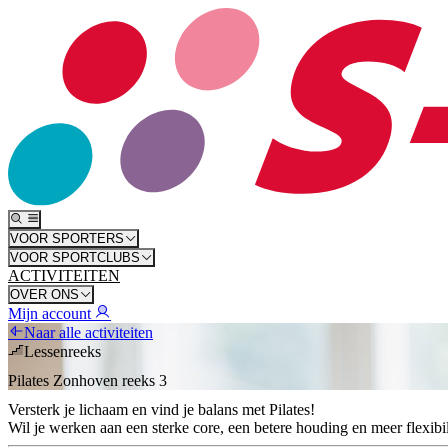
VOOR SPORTERS
VOOR SPORTCLUBS
ACTIVITEITEN
OVER ONS
Mijn account
Naar alle activiteiten
Lessenreeks
Pilates Zonhoven reeks 3
Versterk je lichaam en vind je balans met Pilates!
Wil je werken aan een sterke core, een betere houding en meer flexibil