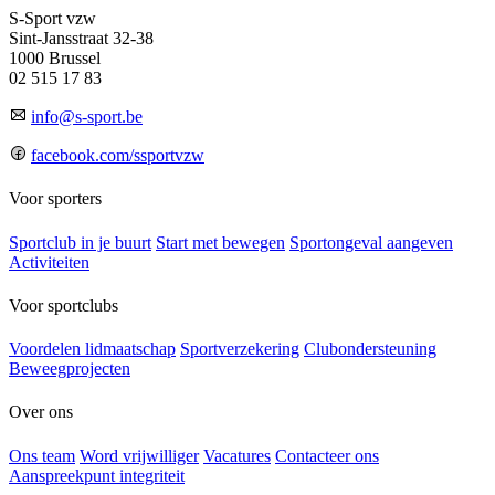
S-Sport vzw
Sint-Jansstraat 32-38
1000 Brussel
02 515 17 83
info@s-sport.be
facebook.com/ssportvzw
Voor sporters
Sportclub in je buurt
Start met bewegen
Sportongeval aangeven
Activiteiten
Voor sportclubs
Voordelen lidmaatschap
Sportverzekering
Clubondersteuning
Beweegprojecten
Over ons
Ons team
Word vrijwilliger
Vacatures
Contacteer ons
Aanspreekpunt integriteit