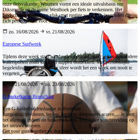
onze fietsvakantie. Woumen vormt een ideale uitvalsbasis om
Diksmuide en de ruime Westhoek per fiets te verkennen. Het
landschap is er open en vlak, met rustige wegen en jaagpaden die
zich perfect lenen voor ontspannen fietstochten.
zo. 16/08/2026
vr. 21/08/2026
Europese Surfweek
Tijdens deze week staat windsurfen centraal, maar je kan ook andere
watersporten zoals kajak en suppen ontdekken. Met persoonlijke
begeleiding en een gezellige sfeer wordt het een week om nooit te
vergeten.
vr. 21/08/2026
zo. 23/08/2026
G-basketkamp Brasschaat
Een G-basketbaldriedaagse in Bielebale.
Jump-stop, pivoteren, lay-up, dunken, driepunters scoren,... Je leert
het allemaal tijdens dit basketbalkamp. Een leuke voorbereiding op
het nieuwe seizoen.
Get your guts together en doe mee!