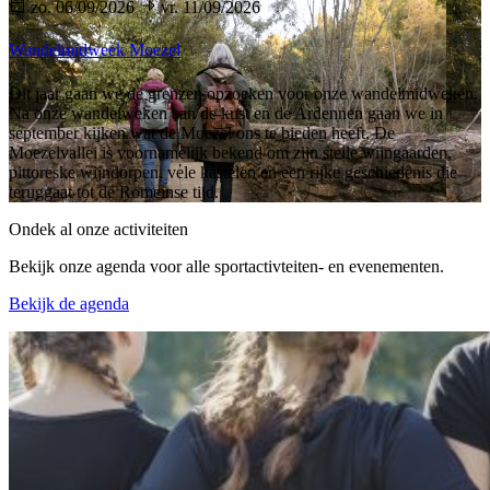
zo. 06/09/2026
vr. 11/09/2026
Wandelmidweek Moezel
Dit jaar gaan we de grenzen opzoeken voor onze wandelmidweken.
Na onze wandelweken aan de kust en de Ardennen gaan we in
september kijken wat de Moezel ons te bieden heeft. De
Moezelvallei is voornamelijk bekend om zijn steile wijngaarden,
pittoreske wijndorpen, vele kastelen en een rijke geschiedenis die
teruggaat tot de Romeinse tijd.
Ondek al onze activiteiten
Bekijk onze agenda voor alle sportactivteiten- en evenementen.
Bekijk de agenda