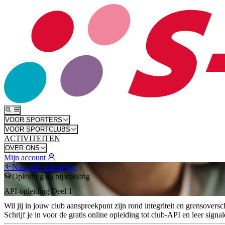
VOOR SPORTERS
VOOR SPORTCLUBS
ACTIVITEITEN
OVER ONS
Mijn account
Naar alle activiteiten
Opleiding en bijscholing
API-opleiding Deel 1
Wil jij in jouw club aanspreekpunt zijn rond integriteit en grensovers
Schrijf je in voor de gratis online opleiding tot club-API en leer si