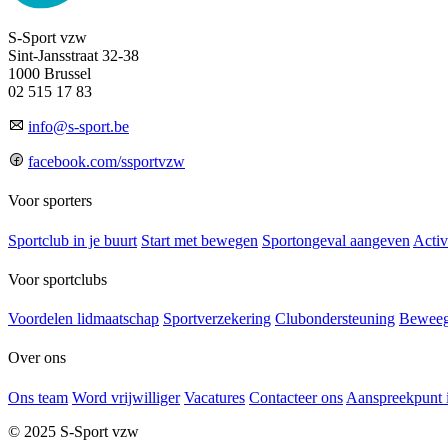
S-Sport vzw
Sint-Jansstraat 32-38
1000 Brussel
02 515 17 83
info@s-sport.be
facebook.com/ssportvzw
Voor sporters
Sportclub in je buurt
Start met bewegen
Sportongeval aangeven
Activ
Voor sportclubs
Voordelen lidmaatschap
Sportverzekering
Clubondersteuning
Beweeg
Over ons
Ons team
Word vrijwilliger
Vacatures
Contacteer ons
Aanspreekpunt in
© 2025 S-Sport vzw